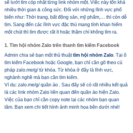
sẽ lướt tìm cóp nhặt từng link nhóm một. Việc này tốn khá
nhiều thời gian & công sức. Đối với những lĩnh vực phổ
biến như: Thời trang, bất động sản, mỹ phẩm,… thì còn dễ
tìm. Sang đến các lĩnh vực đặc thù mang tính khan hiếm
một chút thì tìm được rất ít hoặc thậm chí không tìm ra.
1. Tìm hội nhóm Zalo trên thanh tìm kiếm Facebook
Admin chia sẻ bạn một thủ thuật
tìm hội nhóm Zalo
. Tại ô
tìm kiếm Facebook hoặc Google, bạn chỉ cần gõ theo cú
pháp zalo.me/g/ từ khóa. Từ khóa ở đây là lĩnh vực,
nghành nghề mà bạn cần tìm kiếm.
Ví dụ: zalo.me/g/ quần áo . Sau đấy sẽ có rất nhiều kết quả
là các link nhóm Zalo liên quan đến quần áo hiện Zalo.
Việc của bạn chỉ cần copy note lại các nhóm bạn quan
tâm. Bạn xem chi tiết hình ảnh minh họa bên dưới nhé!