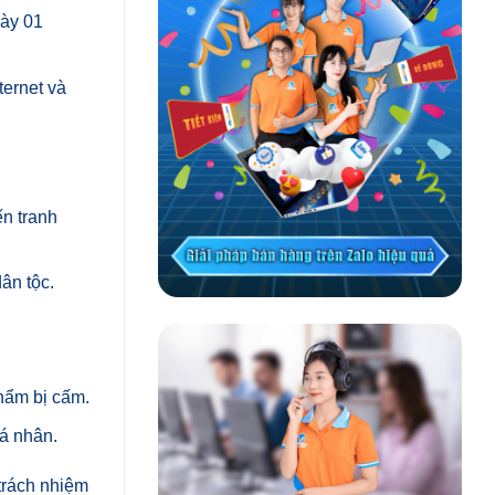
ày 01
ernet và
n tranh
dân tộc.
hẩm bị cấm.
cá nhân.
trách nhiệm