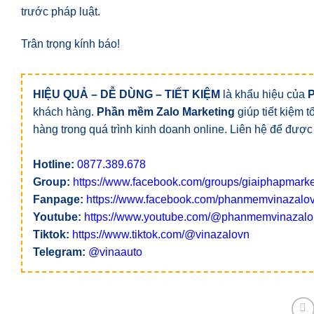
trước pháp luật.
Trân trọng kính báo!
HIỆU QUẢ – DỄ DÙNG – TIẾT KIỆM
là khẩu hiệu của
khách hàng.
Phần mềm Zalo Marketing
giúp tiết kiệm 
hàng trong quá trình kinh doanh online. Liên hệ để được
Hotline:
0877.389.678
Group:
https://www.facebook.com/groups/giaiphapmarke
Fanpage:
https://www.facebook.com/phanmemvinazalo
Youtube:
https://www.youtube.com/@phanmemvinazalo
Tiktok:
https://www.tiktok.com/@vinazalovn
Telegram:
@vinaauto