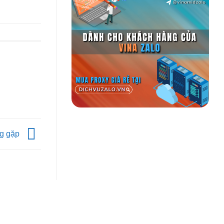
ng gặp