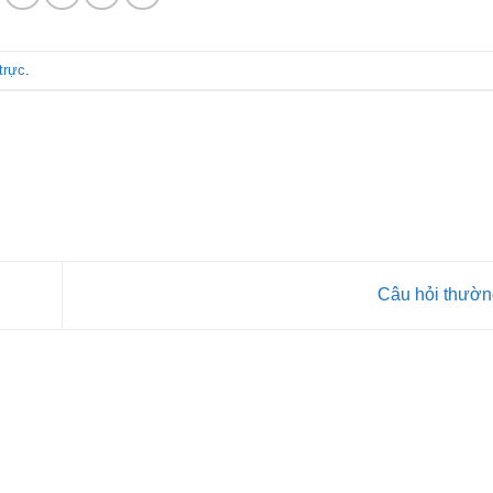
trực
.
Câu hỏi thườ