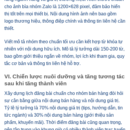
cho ảnh bìa nhóm Zalo là 1200×628 pixel, đảm bảo hiển
thị tốt trên mọi thiết bị. Nội dung hình ảnh nên bao gồm
logo thương hiệu, thông điệp chính và thông tin liên hệ cần
thiết.
Viết mô tả nhóm theo chuẩn tối ưu cần kết hợp từ khóa tự
nhiên với nội dung hữu ích. Mô tả lý tưởng dài 150-200 từ,
bao gồm giới thiệu ngắn về nhóm, lợi ích khi tham gia, quy
tắc cơ bản và thông tin liên hệ hỗ trợ.
VI. Chiến lược nuôi dưỡng và tăng tương tác
sau khi tăng thành viên
Xây dựng lịch đăng bài chuẩn cho nhóm bán hàng đòi hỏi
sự cân bằng giữa nội dung bán hàng và nội dung giá trị.
Tỷ lệ lý tưởng là 70% nội dung giá trị (tips, hướng dẫn, tin
tức ngành) và 30% nội dung bán hàng (giới thiệu sản
phẩm, khuyến mãi). Thời điểm đăng bài cũng quan trọng,
nên tập trung vào khung giờ có nhiều thành viên trực tuyến