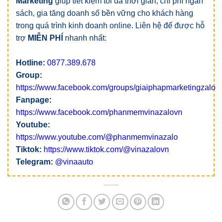
Marketing
giúp tiết kiệm tối đa thời gian, chi phí ngân
sách, gia tăng doanh số bền vững cho khách hàng
trong quá trình kinh doanh online. Liên hệ để được hỗ
trợ
MIỄN PHÍ
nhanh nhất:
Hotline:
0877.389.678
Group:
https://www.facebook.com/groups/giaiphapmarketingzalo
Fanpage:
https://www.facebook.com/phanmemvinazalovn
Youtube:
https://www.youtube.com/@phanmemvinazalo
Tiktok:
https://www.tiktok.com/@vinazalovn
Telegram:
@vinaauto