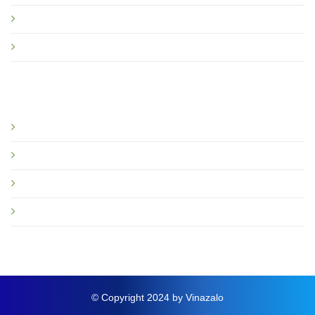
Quy định sử dụng Vinazalo
Câu hỏi thường gặp
Bạn nên đọc
Giới thiệu
Tin tức và sự kiện
Hướng dẫn
Thông báo mới
© Copyright 2024 by Vinazalo