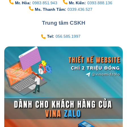
Mr. Hòa:
0983.851.943
Mr. Kiên:
0393.888.136
Ms. Thanh Tâm:
0339.436.527
Trung tâm CSKH
Tel:
056.585.1997