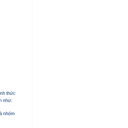
ình thức
h như:
là nhóm