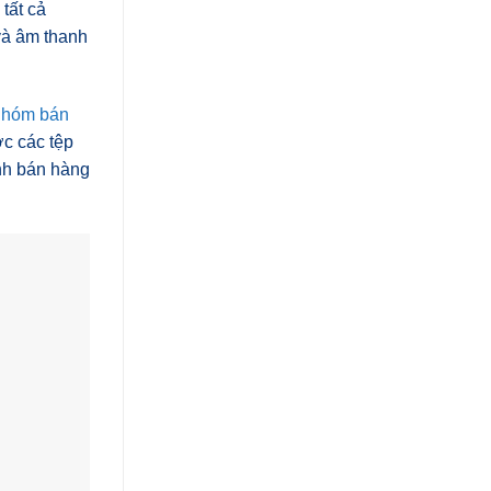
tất cả
và âm thanh
nhóm bán
ợc các tệp
anh bán hàng