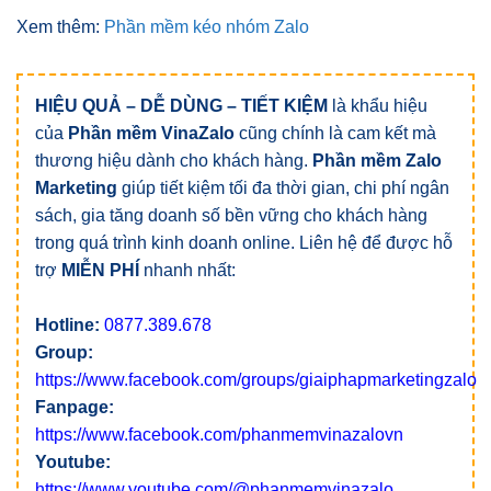
Xem thêm:
Phần mềm kéo nhóm Zalo
HIỆU QUẢ – DỄ DÙNG – TIẾT KIỆM
là khẩu hiệu
của
Phần mềm VinaZalo
cũng chính là cam kết mà
thương hiệu dành cho khách hàng.
Phần mềm Zalo
Marketing
giúp tiết kiệm tối đa thời gian, chi phí ngân
sách, gia tăng doanh số bền vững cho khách hàng
trong quá trình kinh doanh online. Liên hệ để được hỗ
trợ
MIỄN PHÍ
nhanh nhất:
Hotline:
0877.389.678
Group:
https://www.facebook.com/groups/giaiphapmarketingzalo
Fanpage:
https://www.facebook.com/phanmemvinazalovn
Youtube:
https://www.youtube.com/@phanmemvinazalo