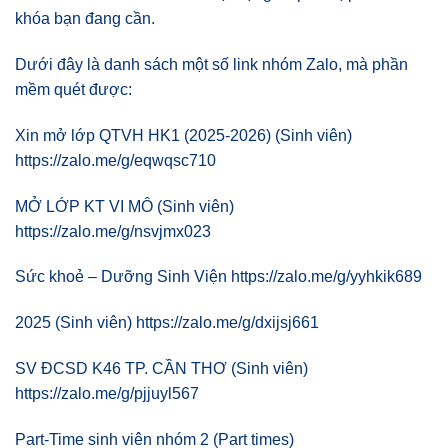
khóa bạn đang cần.
Dưới đây là danh sách một số link nhóm Zalo, mà phần
mềm quét được:
Xin mở lớp QTVH HK1 (2025-2026) (Sinh viên)
https://zalo.me/g/eqwqsc710
MỞ LỚP KT VI MÔ (Sinh viên)
https://zalo.me/g/nsvjmx023
Sức khoẻ – Dưỡng Sinh Viện https://zalo.me/g/yyhkik689
2025 (Sinh viên) https://zalo.me/g/dxijsj661
SV ĐCSD K46 TP. CẦN THƠ (Sinh viên)
https://zalo.me/g/pjjuyl567
Part-Time sinh viên nhóm 2 (Part times)