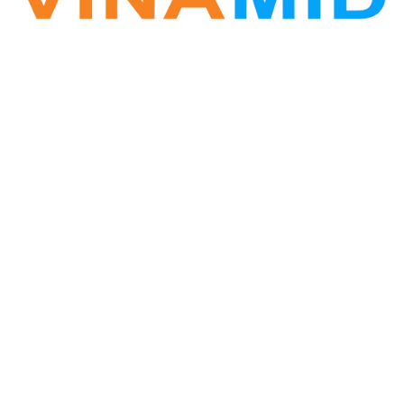
VINA ZALO
Phần mềm Zalo Marketing
Hotline: 0338.396.345
Vinamid@gmail.com
Website: www.vinazalo.vn
Địa chỉ: Tòa CT3 Nghĩa Đô, phường Nghĩa Đô, Cầu
Giấy, Hà Nội