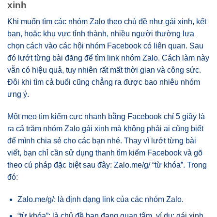
xinh
Khi muốn tìm các nhóm Zalo theo chủ đề như gái xinh, kết
bạn, hoặc khu vực tỉnh thành, nhiều người thường lựa
chọn cách vào các hội nhóm Facebook có liên quan. Sau
đó lướt từng bài đăng để tìm link nhóm Zalo. Cách làm này
vẫn có hiệu quả, tuy nhiên rất mất thời gian và công sức.
Đôi khi tìm cả buổi cũng chẳng ra được bao nhiêu nhóm
ưng ý.
Một mẹo tìm kiếm cực nhanh bằng Facebook chỉ 5 giây là
ra cả trăm nhóm Zalo gái xinh mà không phải ai cũng biết
để mình chia sẻ cho các bạn nhé. Thay vì lướt từng bài
viết, bạn chỉ cần sử dụng thanh tìm kiếm Facebook và gõ
theo cú pháp đặc biệt sau đây: Zalo.me/g/ “từ khóa”. Trong
đó:
Zalo.me/g/: là định dạng link của các nhóm Zalo.
“từ khóa”: là chủ đề bạn đang quan tâm, ví dụ: gái xinh