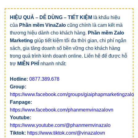
HIỆU QUẢ – DỄ DÙNG – TIẾT KIỆM
là khẩu hiệu
của
Phần mềm VinaZalo
cũng chính là cam kết mà
thương hiệu dành cho khách hàng.
Phần mềm Zalo
Marketing
giúp tiết kiệm tối đa thời gian, chi phí ngân
sách, gia tăng doanh số bền vững cho khách hàng
trong quá trình kinh doanh online. Liên hệ để được hỗ
trợ
MIỄN PHÍ
nhanh nhất:
Hotline:
0877.389.678
Group:
https://www.facebook.com/groups/giaiphapmarketingzalo
Fanpage:
https://www.facebook.com/phanmemvinazalovn
Youtube:
https://www.youtube.com/@phanmemvinazalo
Tiktok:
https://www.tiktok.com/@vinazalovn