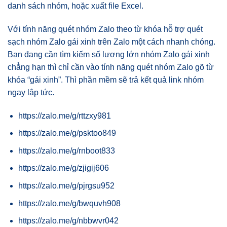
danh sách nhóm, hoặc xuất file Excel.
Với tính năng quét nhóm Zalo theo từ khóa hỗ trợ quét
sạch nhóm Zalo gái xinh trên Zalo một cách nhanh chóng.
Bạn đang cần tìm kiếm số lượng lớn nhóm Zalo gái xinh
chẳng hạn thì chỉ cần vào tính năng quét nhóm Zalo gõ từ
khóa “gái xinh”. Thì phần mềm sẽ trả kết quả link nhóm
ngay lập tức.
https://zalo.me/g/rttzxy981
https://zalo.me/g/psktoo849
https://zalo.me/g/rnboot833
https://zalo.me/g/zjigij606
https://zalo.me/g/pjrgsu952
https://zalo.me/g/bwquvh908
https://zalo.me/g/nbbwvr042