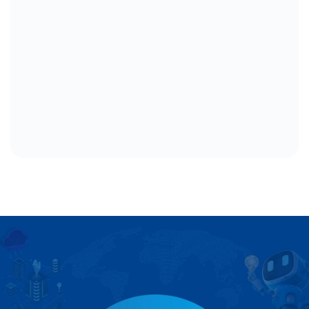
Hỗ trợ kinh doanh
Mr. Tuấn:
0338.396.345
Mr. Đông:
0981.280.009
Mr. Tùng:
0968.075.078
Mr. Lưu Tuấn:
0969.672.545
Mr. Hòa:
0983.851.943
Mr. Kiên:
0393.888.136
Ms. Thanh Tâm:
0339.436.527
Trung tâm CSKH
Tel:
056.585.1997