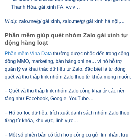
Thanh Hóa, gái xinh FA, v.v.v…
Ví dụ
: zalo.me/g/ gái xinh, zalo.me/g/ gái xinh hà nội,…
Phần mềm giúp quét nhóm Zalo gái xinh tự
động hàng loạt
Phần mềm Vina Data
thường được nhắc đến trong cộng
đồng MMO, marketing, bán hàng online… vì nó hỗ trợ
quản lý và khai thác dữ liệu từ Zalo, đặc biệt là tự động
quét và thu thập link nhóm Zalo theo từ khóa mong muốn.
– Quét và thu thập link nhóm Zalo công khai từ các nền
tảng như Facebook, Google, YouTube…
– Hỗ trợ lọc dữ liệu, trích xuất danh sách nhóm Zalo theo
từng từ khóa, khu vực, lĩnh vực…
– Một số phiên bản có tích hợp công cụ gửi tin nhắn, lưu