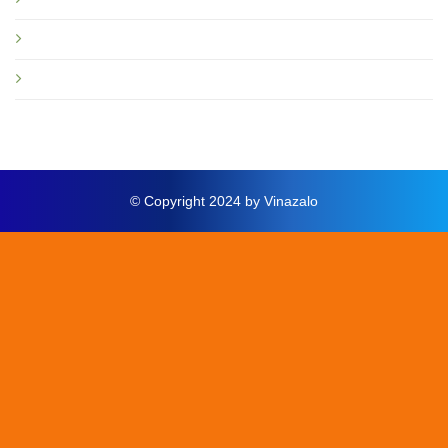
Điều khoản chính sách
Điều khoản sử dụng
Chính sách bảo mật
Chính sách bảo hành
Quy định sử dụng Vinazalo
Câu hỏi thường gặp
Bạn nên đọc