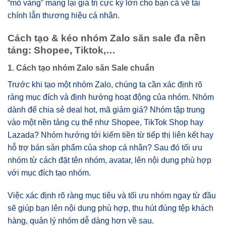
“mỏ vàng” mang lại giá trị cực kỳ lớn cho bạn cả về tài
chính lẫn thương hiệu cá nhân.
Cách tạo & kéo nhóm Zalo săn sale đa nền
tảng: Shopee, Tiktok,…
1. Cách tạo nhóm Zalo săn Sale chuẩn
Trước khi tạo một nhóm Zalo, chúng ta cần xác định rõ
ràng mục đích và định hướng hoạt động của nhóm. Nhóm
dành để chia sẻ deal hot, mã giảm giá? Nhóm tập trung
vào một nền tảng cụ thể như Shopee, TikTok Shop hay
Lazada? Nhóm hướng tới kiếm tiền từ tiếp thị liên kết hay
hỗ trợ bán sản phẩm của shop cá nhân? Sau đó tối ưu
nhóm từ cách đặt tên nhóm, avatar, lên nội dung phù hợp
với mục đích tạo nhóm.
Việc xác định rõ ràng mục tiêu và tối ưu nhóm ngay từ đầu
sẽ giúp bạn lên nội dung phù hợp, thu hút đúng tệp khách
hàng, quản lý nhóm dễ dàng hơn về sau.