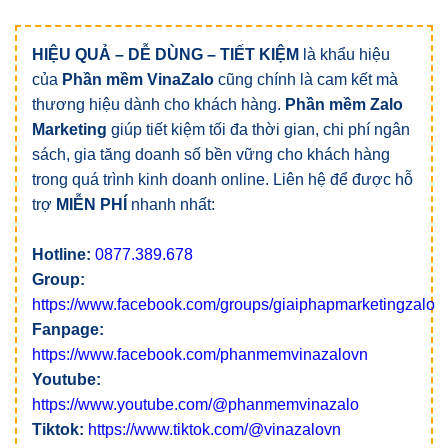
HIỆU QUẢ – DỄ DÙNG – TIẾT KIỆM
là khẩu hiệu
của
Phần mềm VinaZalo
cũng chính là cam kết mà
thương hiệu dành cho khách hàng.
Phần mềm Zalo
Marketing
giúp tiết kiệm tối đa thời gian, chi phí ngân
sách, gia tăng doanh số bền vững cho khách hàng
trong quá trình kinh doanh online. Liên hệ để được hỗ
trợ
MIỄN PHÍ
nhanh nhất:
Hotline:
0877.389.678
Group:
https://www.facebook.com/groups/giaiphapmarketingzalo
Fanpage:
https://www.facebook.com/phanmemvinazalovn
Youtube:
https://www.youtube.com/@phanmemvinazalo
Tiktok:
https://www.tiktok.com/@vinazalovn