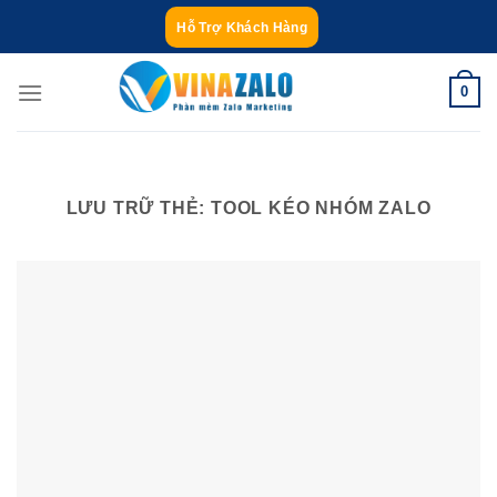
Bỏ
Hỗ Trợ Khách Hàng
qua
nội
0
dung
LƯU TRỮ THẺ:
TOOL KÉO NHÓM ZALO