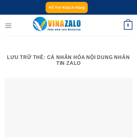
Bỏ
Hỗ Trợ Khách Hàng
qua
nội
0
dung
LƯU TRỮ THẺ:
CÁ NHÂN HÓA NỘI DUNG NHẮN
TIN ZALO