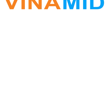
VINA ZALO
Phần mềm Zalo Marketing
Hotline: 0338.396.345
Vinamid@gmail.com
Website: www.vinazalo.vn
Địa chỉ: Tòa CT3 Nghĩa Đô, phường Nghĩa Đô, Cầu
Giấy, Hà Nội