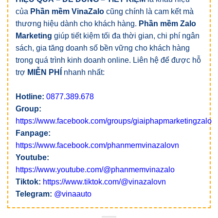
của
Phần mềm VinaZalo
cũng chính là cam kết mà
thương hiệu dành cho khách hàng.
Phần mềm Zalo
Marketing
giúp tiết kiệm tối đa thời gian, chi phí ngân
sách, gia tăng doanh số bền vững cho khách hàng
trong quá trình kinh doanh online. Liên hệ để được hỗ
trợ
MIỄN PHÍ
nhanh nhất:
Hotline:
0877.389.678
Group:
https://www.facebook.com/groups/giaiphapmarketingzalo
Fanpage:
https://www.facebook.com/phanmemvinazalovn
Youtube:
https://www.youtube.com/@phanmemvinazalo
Tiktok:
https://www.tiktok.com/@vinazalovn
Telegram:
@vinaauto