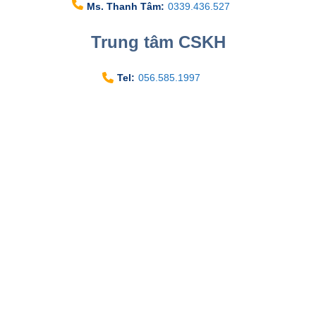
Mr. Tuấn:
0338.396.345
Mr. Đông:
0981.280.009
Mr. Tùng:
0968.075.078
Mr. Lưu Tuấn:
0969.672.545
Mr. Hòa:
0983.851.943
Mr. Kiên:
0393.888.136
Ms. Thanh Tâm:
0339.436.527
Trung tâm CSKH
Tel:
056.585.1997