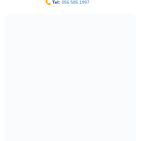
Hỗ trợ kinh doanh
Mr. Tuấn:
0338.396.345
Mr. Đông:
0981.280.009
Mr. Tùng:
0968.075.078
Mr. Lưu Tuấn:
0969.672.545
Mr. Hòa:
0983.851.943
Mr. Kiên:
0393.888.136
Ms. Thanh Tâm:
0339.436.527
Trung tâm CSKH
Tel:
056.585.1997