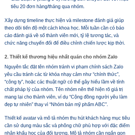
tiêu 20 đơn hàng/tháng qua nhóm.
Xây dựng timeline thực hiện và milestone đánh giá giúp
theo dõi tiến độ một cách khoa học. Mỗi tuần cần có báo
cáo đánh giá về số thành viên mới, tỷ lệ tương tác, và
chức năng chuyển đổi để điều chỉnh chiến lược kịp thời.
2. Thiết kế thương hiệu nhất quán cho nhóm Zalo
Nguyên tắc đặt tên nhóm tránh vi phạm chính sách Zalo
yêu cầu tránh các từ khóa nhạy cảm như “chính thức”,
“công ty”, hoặc các thuật ngữ có thể gây hiểu lầm về tính
chất pháp lý của nhóm. Tên nhóm nên thể hiện rõ giá trị
mang lại cho thành viên, ví dụ “Cộng đồng người yêu làm
đẹp tự nhiên” thay vì “Nhóm bán mỹ phẩm ABC”.
Thiết kế avatar và mô tả nhóm thu hút khách hàng mục tiêu
cần sử dụng màu sắc và phông chữ phù hợp với đặc điểm
nhân khẩu học của đối tượng. Mô tả nhóm cần ngắn gọn