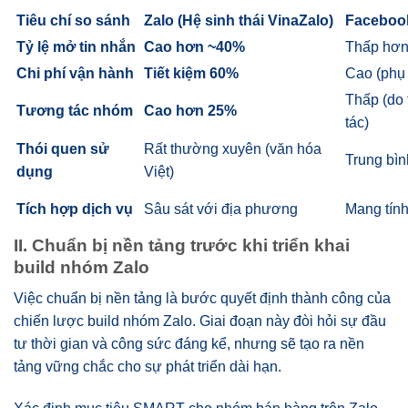
Tiêu chí so sánh
Zalo (Hệ sinh thái VinaZalo)
Faceboo
Tỷ lệ mở tin nhắn
Cao hơn ~40%
Thấp hơn 
Chi phí vận hành
Tiết kiệm 60%
Cao (phụ 
Thấp (do 
Tương tác nhóm
Cao hơn 25%
tác)
Thói quen sử
Rất thường xuyên (văn hóa
Trung bình
dụng
Việt)
Tích hợp dịch vụ
Sâu sát với địa phương
Mang tính
II. Chuẩn bị nền tảng trước khi triển khai
build nhóm Zalo
Việc chuẩn bị nền tảng là bước quyết định thành công của
chiến lược build nhóm Zalo. Giai đoạn này đòi hỏi sự đầu
tư thời gian và công sức đáng kể, nhưng sẽ tạo ra nền
tảng vững chắc cho sự phát triển dài hạn.