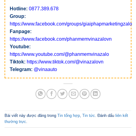
Hotline:
0877.389.678
Group:
https://www.facebook.com/groups/giaiphapmarketingzalo
Fanpage:
https://www.facebook.com/phanmemvinazalovn
Youtube:
https://www.youtube.com/@phanmemvinazalo
Tiktok:
https://www.tiktok.com/@vinazalovn
Telegram:
@vinaauto
Bài viết này được đăng trong
Tin tổng hợp
,
Tin tức
. Đánh dấu
liên kết
thường trực
.