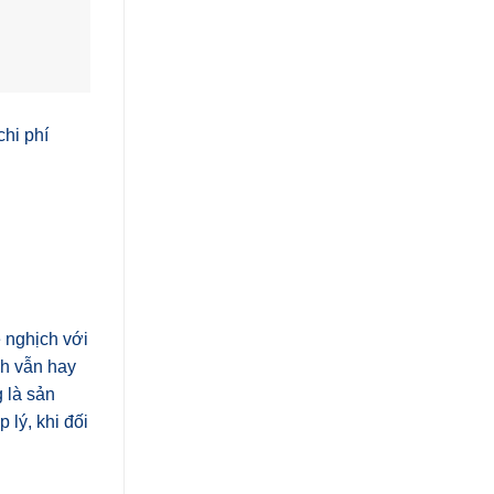
chi phí
ệ nghịch với
nh vẫn hay
g là sản
 lý, khi đối