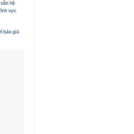
 sẵn hệ
lĩnh vực
t báo giá