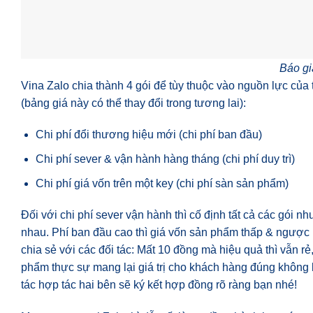
Báo gi
Vina Zalo chia thành 4 gói để tùy thuộc vào nguồn lực của 
(bảng giá này có thể thay đổi trong tương lai):
Chi phí đổi thương hiệu mới (chi phí ban đầu)
Chi phí sever & vận hành hàng tháng (chi phí duy trì)
Chi phí giá vốn trên một key (chi phí sàn sản phẩm)
Đối với chi phí sever vận hành thì cố định tất cả các gói nh
nhau. Phí ban đầu cao thì giá vốn sản phẩm thấp & ngược 
chia sẻ với các đối tác: Mất 10 đồng mà hiệu quả thì vẫn r
phẩm thực sự mang lại giá trị cho khách hàng đúng không 
tác hợp tác hai bên sẽ ký kết hợp đồng rõ ràng bạn nhé!