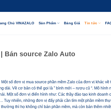
rang Chủ VINAZALO
Sản Phẩm
Bảng Giá
Tin tức
FA
 | Bán source Zalo Auto
n. Một số đơn vị mua source phần mềm Zalo của đơn vị khác về 
 dài. Về cơ bản có thể gọi là ” bình mới – rượu cũ “. Mô hình n
ái. Một số đơn vị điển hình như: Các thầy đào tạo kinh doanh o
,… Tuy nhiên, những đơn vị đấy phải cần tìm một phần mềm thự
ì, thường thì họ không chỉ bán phần mềm, mà còn bán thêm nhi