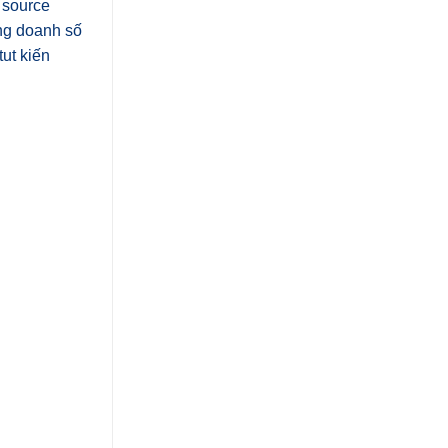
 source
ang doanh số
tut kiến