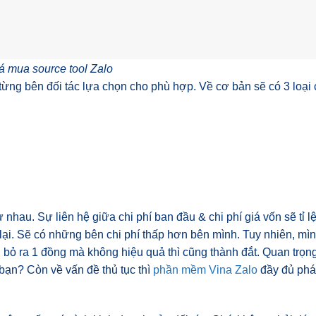
á mua source tool Zalo
từng bên đối tác lựa chọn cho phù hợp. Về cơ bản sẽ có 3 loại 
ư nhau. Sự liên hệ giữa chi phí ban đầu & chi phí giá vốn sẽ tỉ l
lại. Sẽ có những bên chi phí thấp hơn bên mình. Tuy nhiên, mì
ẻ, bỏ ra 1 đồng mà không hiệu quả thì cũng thành đắt. Quan trọn
bạn? Còn về vấn đề thủ tục thì
phần mềm Vina Zalo
đầy đủ pháp