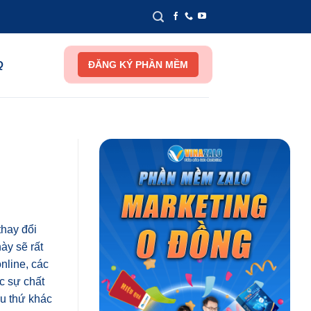
Q
ĐĂNG KÝ PHẦN MỀM
thay đổi
ày sẽ rất
nline, các
c sự chất
ều thứ khác