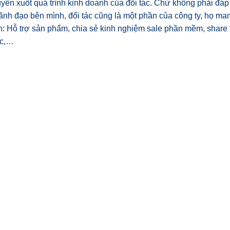
xuyên xuốt quá trình kinh doanh của đối tác. Chứ không phải đáp
ãnh đạo bên mình, đối tác cũng là một phần của công ty, họ m
ình: Hỗ trợ sản phẩm, chia sẻ kinh nghiệm sale phần mềm, share 
ác,…