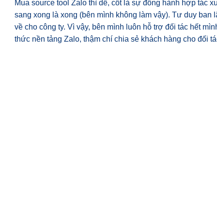
Mua source tool Zalo thì dễ, cốt là sự đồng hành hợp tác 
sang xong là xong (bên mình không làm vậy). Tư duy ban l
về cho công ty. Vì vậy, bên mình luôn hỗ trợ đối tác hết m
thức nền tảng Zalo, thậm chí chia sẻ khách hàng cho đối t