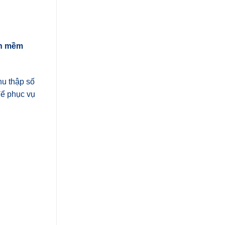
ần mềm
thu thập số
để phục vụ