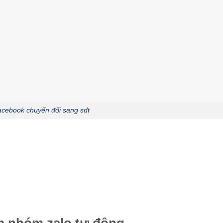
acebook chuyển đổi sang sdt
ếm nhóm zalo tự động