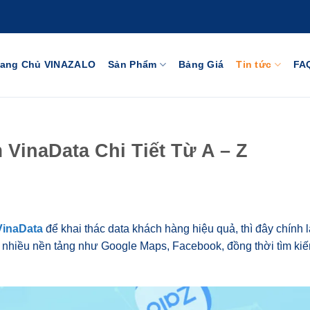
rang Chủ VINAZALO
Sản Phẩm
Bảng Giá
Tin tức
FA
inaData Chi Tiết Từ A – Z
inaData
để khai thác data khách hàng hiệu quả, thì đây chính l
từ nhiều nền tảng như Google Maps, Facebook, đồng thời tìm ki