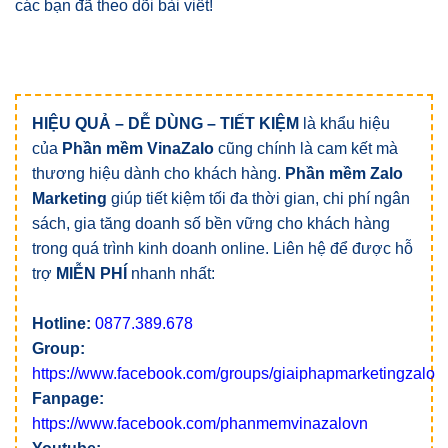
các bạn đã theo dõi bài viết!
HIỆU QUẢ – DỄ DÙNG – TIẾT KIỆM
là khẩu hiệu
của
Phần mềm VinaZalo
cũng chính là cam kết mà
thương hiệu dành cho khách hàng.
Phần mềm Zalo
Marketing
giúp tiết kiệm tối đa thời gian, chi phí ngân
sách, gia tăng doanh số bền vững cho khách hàng
trong quá trình kinh doanh online. Liên hệ để được hỗ
trợ
MIỄN PHÍ
nhanh nhất:
Hotline:
0877.389.678
Group:
https://www.facebook.com/groups/giaiphapmarketingzalo
Fanpage:
https://www.facebook.com/phanmemvinazalovn