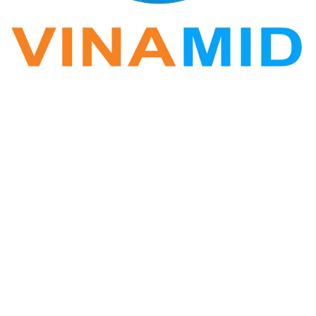
VINA ZALO
Phần mềm Zalo Marketing
Hotline: 0338.396.345
Vinamid@gmail.com
Website: www.vinazalo.vn