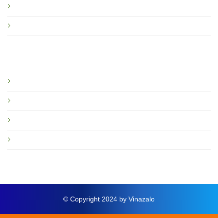
Quy định sử dụng Vinazalo
Câu hỏi thường gặp
Bạn nên đọc
Giới thiệu
Tin tức và sự kiện
Hướng dẫn
Thông báo mới
© Copyright 2024 by Vinazalo