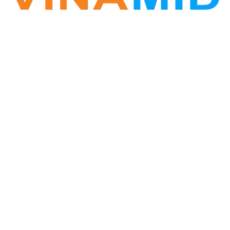
VINA ZALO
Phần mềm Zalo Marketing
Hotline: 0338.396.345
Vinamid@gmail.com
Website: www.vinazalo.vn
Địa chỉ: Tòa CT3 Nghĩa Đô, phường Nghĩa Đô, Cầu
Giấy, Hà Nội