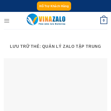
Bỏ
Hỗ Trợ Khách Hàng
qua
nội
0
dung
LƯU TRỮ THẺ:
QUẢN LÝ ZALO TẬP TRUNG