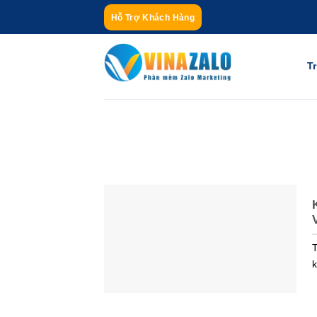
Bỏ
Hỗ Trợ Khách Hàng
qua
nội
dung
T
T
k