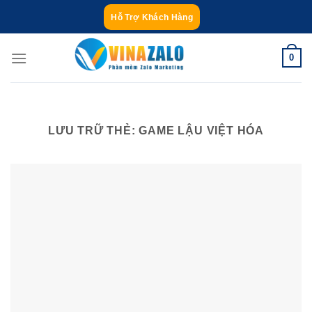
Bỏ
Hỗ Trợ Khách Hàng
qua
nội
0
dung
LƯU TRỮ THẺ:
GAME LẬU VIỆT HÓA