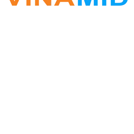
VINA ZALO
Phần mềm Zalo Marketing
Hotline: 0338.396.345
Vinamid@gmail.com
Website: www.vinazalo.vn
Địa chỉ: Tòa CT3 Nghĩa Đô, phường Nghĩa Đô, Cầu
Giấy, Hà Nội