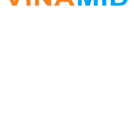
VINA ZALO
Phần mềm Zalo Marketing
Hotline: 0338.396.345
Vinamid@gmail.com
Website: www.vinazalo.vn
Địa chỉ: Tòa CT3 Nghĩa Đô, phường Nghĩa Đô, Cầu
Giấy, Hà Nội